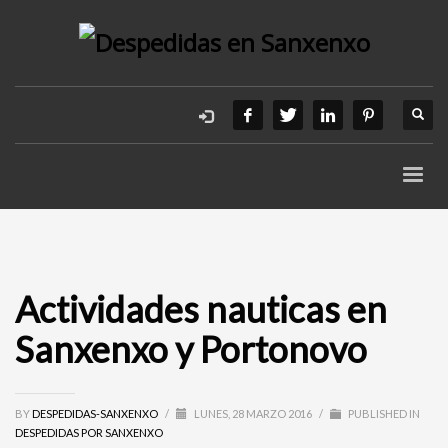
Actividades nauticas en
Sanxenxo y Portonovo
BY
DESPEDIDAS-SANXENXO
/
LUNES, 28 MARZO 2016
/
PUBLISHED IN
DESPEDIDAS POR SANXENXO