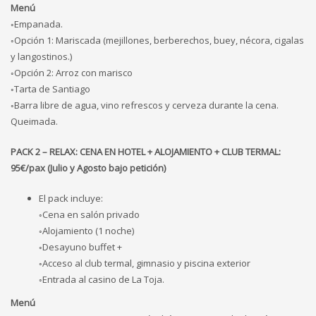
Menú
◦Empanada.
◦Opción 1: Mariscada (mejillones, berberechos, buey, nécora, cigalas
y langostinos.)
◦Opción 2: Arroz con marisco
◦Tarta de Santiago
◦Barra libre de agua, vino refrescos y cerveza durante la cena.
Queimada.
PACK 2 – RELAX: CENA EN HOTEL + ALOJAMIENTO + CLUB TERMAL:
95€/pax (Julio y Agosto bajo petición)
El pack incluye:
◦Cena en salón privado
◦Alojamiento (1 noche)
◦Desayuno buffet +
◦Acceso al club termal, gimnasio y piscina exterior
◦Entrada al casino de La Toja.
Menú