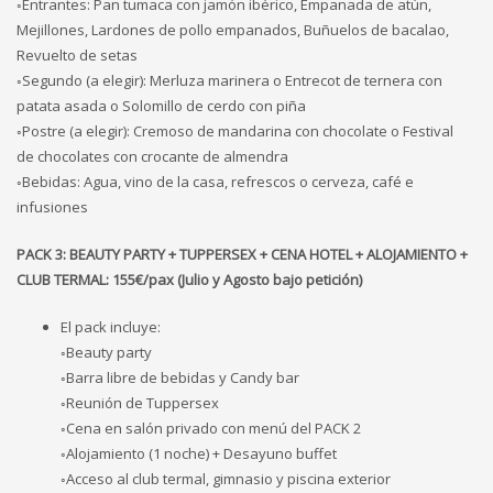
◦Entrantes: Pan tumaca con jamón ibérico, Empanada de atún,
Mejillones, Lardones de pollo empanados, Buñuelos de bacalao,
Revuelto de setas
◦Segundo (a elegir): Merluza marinera o Entrecot de ternera con
patata asada o Solomillo de cerdo con piña
◦Postre (a elegir): Cremoso de mandarina con chocolate o Festival
de chocolates con crocante de almendra
◦Bebidas: Agua, vino de la casa, refrescos o cerveza, café e
infusiones
PACK 3: BEAUTY PARTY + TUPPERSEX + CENA HOTEL + ALOJAMIENTO +
CLUB TERMAL: 155€/pax (Julio y Agosto bajo petición)
El pack incluye:
◦Beauty party
◦Barra libre de bebidas y Candy bar
◦Reunión de Tuppersex
◦Cena en salón privado con menú del PACK 2
◦Alojamiento (1 noche) + Desayuno buffet
◦Acceso al club termal, gimnasio y piscina exterior