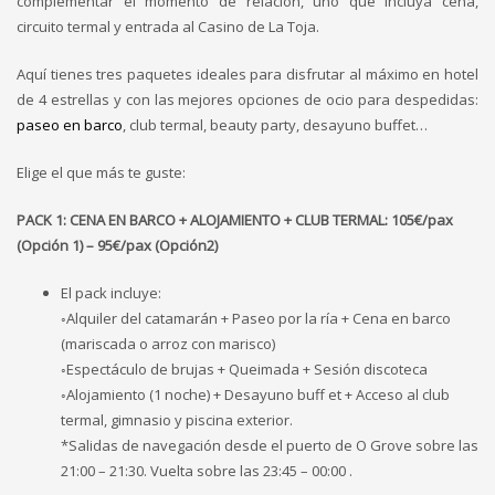
complementar el momento de relación, uno que incluya cena,
circuito termal y entrada al Casino de La Toja.
Aquí tienes tres paquetes ideales para disfrutar al máximo en hotel
de 4 estrellas y con las mejores opciones de ocio para despedidas:
paseo en barco
, club termal, beauty party, desayuno buffet…
Elige el que más te guste:
PACK 1: CENA EN BARCO + ALOJAMIENTO + CLUB TERMAL: 105€/pax
(Opción 1) – 95€/pax (Opción2)
El pack incluye:
◦Alquiler del catamarán + Paseo por la ría + Cena en barco
(mariscada o arroz con marisco)
◦Espectáculo de brujas + Queimada + Sesión discoteca
◦Alojamiento (1 noche) + Desayuno buff et + Acceso al club
termal, gimnasio y piscina exterior.
*Salidas de navegación desde el puerto de O Grove sobre las
21:00 – 21:30. Vuelta sobre las 23:45 – 00:00 .