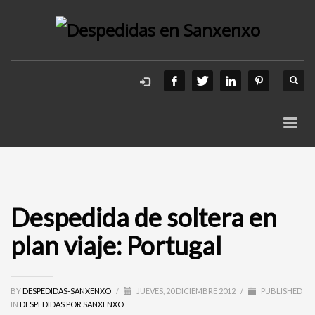
Despedida de soltera en
plan viaje: Portugal
BY
DESPEDIDAS-SANXENXO
/
JUEVES, 20 DICIEMBRE 2012
/
PUBLISHED
IN
DESPEDIDAS POR SANXENXO