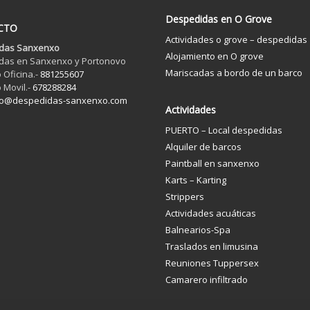
Despedidas en O Grove
CTO
Actividades o grove – despedidas
das Sanxenxo
Alojamiento en O grove
das en Sanxenxo y Portonovo
Mariscadas a bordo de un barco
 Oficina.-
881255607
 Movil.-
678288284
fo@despedidas-sanxenxo.com
Actividades
PUERTO – Local despedidas
Alquiler de barcos
Paintball en sanxenxo
Karts – Karting
Strippers
Actividades acuáticas
Balnearios-Spa
Traslados en limusina
Reuniones Tuppersex
Camarero infiltrado