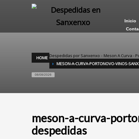
Inicio
Conta
Despedidas por Sanxenxo
»
Meson A Curva - P
HOME
MESON-A-CURVA-PORTONOVO-VINOS-SANX
08/08/2026
meson-a-curva-porto
despedidas