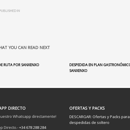
PUBLISHED IN
HAT YOU CAN READ NEXT
DE RUTA POR SANXENXO
DESPEDIDA EN PLAN GASTRONÓMIC
SANXENXO
PP DIRECTO
OFERTAS Y PACKS
uestro Whatsapp directamente!
DESCARGAR: Ofertas y Packs para
despedidas de soltero
 Directo.-
+34 678 288 284