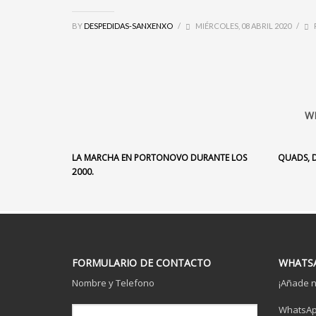
BY
DESPEDIDAS-SANXENXO
/
MIÉRCOLES, 08 ABRIL 2020
/
W
LA MARCHA EN PORTONOVO DURANTE LOS
QUADS, 
2000.
FORMULARIO DE CONTACTO
WHATSA
Nombre y Telefono
¡Añade n
WhatsApp