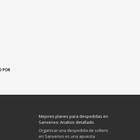
O POR
Mejores planes para despedidas en
Sanxenxo: Analisis detallado.
Organizar una despedida de soltero
en Sanxenxo es una apuesta