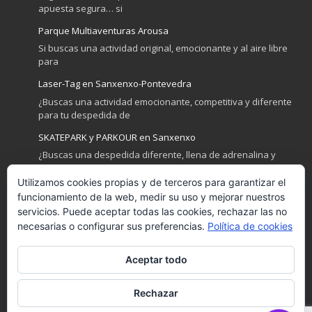
apuesta segura… si
Parque Multiaventuras Arousa
Si buscas una actividad original, emocionante y al aire libre
para
Laser-Tag en Sanxenxo-Pontevedra
¿Buscas una actividad emocionante, competitiva y diferente
para tu despedida de
SKATEPARK y PARKOUR en Sanxenxo
¿Buscas una despedida diferente, llena de adrenalina y
diversión? Sanxenxo no
Utilizamos cookies propias y de terceros para garantizar el
Actividades de Playa y Mar para despedidas en Sanxenxo
funcionamiento de la web, medir su uso y mejorar nuestros
Sanxenxo, la joya de las Rías Baixas, es el destino perfecto
servicios. Puede aceptar todas las cookies, rechazar las no
necesarias o configurar sus preferencias.
Política de cookies
Aceptar todo
GET SOCIAL
Rechazar
© Desde 2009 a 2020. Despedidas Sanxenxo. Todos los derechos