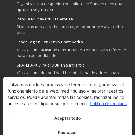
Organizar una despedida de soltero en Sanxenxo es una
apuesta segura… si
Parque Multiaventuras Arousa
Si buscas una actividad original, emocionante y al aire libre
para
Laser-Tag en Sanxenxo-Pontevedra
¿Buscas una actividad emocionante, competitiva y diferente
para tu despedida de
SKATEPARK y PARKOUR en Sanxenxo
¿Buscas una despedida diferente, llena de adrenalina y
diversión? Sanxenxo no
Utilizamos cookies propias y de terceros para garantizar el
Actividades de Playa y Mar para despedidas en Sanxenxo
funcionamiento de la web, medir su uso y mejorar nuestros
Sanxenxo, la joya de las Rías Baixas, es el destino perfecto
servicios. Puede aceptar todas las cookies, rechazar las no
necesarias o configurar sus preferencias.
Política de cookies
Aceptar todo
GET SOCIAL
Rechazar